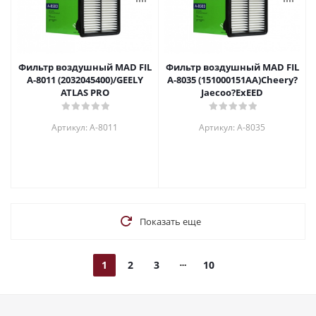
Фильтр воздушный MAD FIL
Фильтр воздушный MAD FIL
A-8011 (2032045400)/GEELY
A-8035 (151000151AA)Сhееry?
ATLAS PRO
Jaecoo?ExEED
Артикул: A-8011
Артикул: A-8035
Показать еще
1
2
3
10