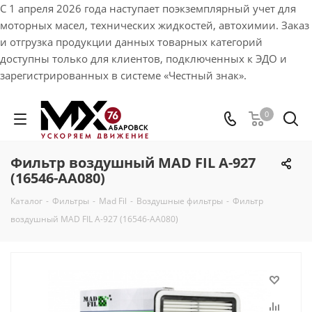
С 1 апреля 2026 года наступает поэкземплярный учет для
моторных масел, технических жидкостей, автохимии. Заказ
и отгрузка продукции данных товарных категорий
доступны только для клиентов, подключенных к ЭДО и
зарегистрированных в системе «Честный знак».
0
Фильтр воздушный MAD FIL A-927
(16546-AA080)
Каталог
-
Фильтры
-
Mad Fil
-
Воздушные фильтры
-
Фильтр
воздушный MAD FIL A-927 (16546-AA080)