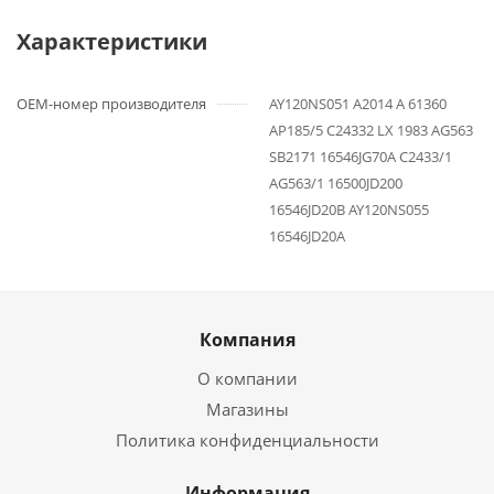
Характеристики
OEM-номер производителя
AY120NS051 A2014 A 61360
AP185/5 C24332 LX 1983 AG563
SB2171 16546JG70A C2433/1
AG563/1 16500JD200
16546JD20B AY120NS055
16546JD20A
Компания
О компании
Магазины
Политика конфиденциальности
Информация