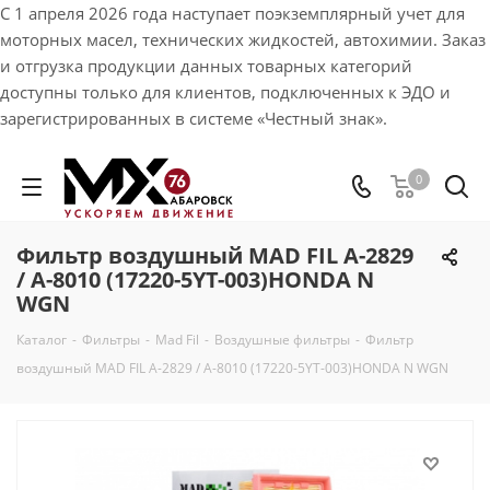
С 1 апреля 2026 года наступает поэкземплярный учет для
моторных масел, технических жидкостей, автохимии. Заказ
и отгрузка продукции данных товарных категорий
доступны только для клиентов, подключенных к ЭДО и
зарегистрированных в системе «Честный знак».
0
Фильтр воздушный MAD FIL A-2829
/ A-8010 (17220-5YT-003)HONDA N
WGN
Каталог
-
Фильтры
-
Mad Fil
-
Воздушные фильтры
-
Фильтр
воздушный MAD FIL A-2829 / A-8010 (17220-5YT-003)HONDA N WGN