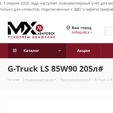
С 1 апреля 2026 года наступает поэкземплярный учет для 
только для клиентов, подключенных к ЭДО и зарегистриров
Ваш город
Хабаровск
Каталог
Акции
G-Truck LS 85W90 205л#
Каталог
-
Специальные масла
-
Трансмиссионные
-
G-Truck LS 