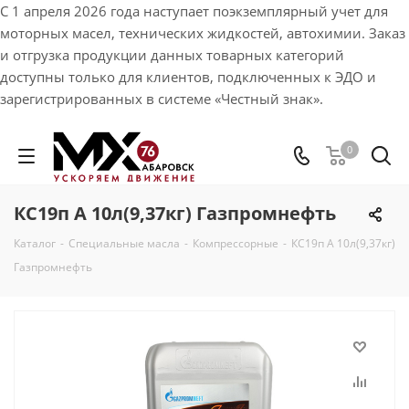
С 1 апреля 2026 года наступает поэкземплярный учет для
моторных масел, технических жидкостей, автохимии. Заказ
и отгрузка продукции данных товарных категорий
доступны только для клиентов, подключенных к ЭДО и
зарегистрированных в системе «Честный знак».
0
КС19п А 10л(9,37кг) Газпромнефть
Каталог
-
Специальные масла
-
Компрессорные
-
КС19п А 10л(9,37кг)
Газпромнефть