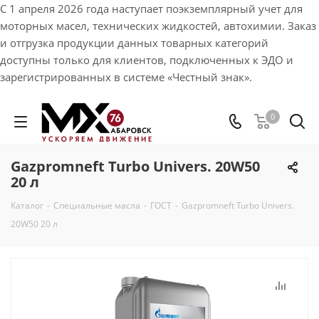
С 1 апреля 2026 года наступает поэкземплярный учет для
моторных масел, технических жидкостей, автохимии. Заказ
и отгрузка продукции данных товарных категорий
доступны только для клиентов, подключенных к ЭДО и
зарегистрированных в системе «Честный знак».
0
Gazpromneft Turbo Univers. 20W50
20 л
Каталог
-
Специальные масла
-
ГОСТ
-
Gazpromneft Turbo Univers.
20W50 20 л