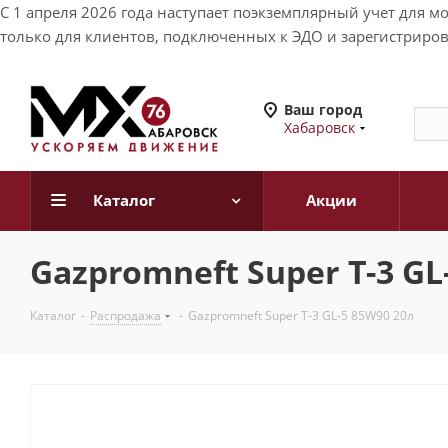
С 1 апреля 2026 года наступает поэкземплярный учет для 
только для клиентов, подключенных к ЭДО и зарегистриров
Ваш город
Хабаровск
Каталог
Акции
Gazpromneft Super T-3 GL
Каталог
-
Распродажа
-
Gazpromneft Super T-3 GL-5 85W90 20л