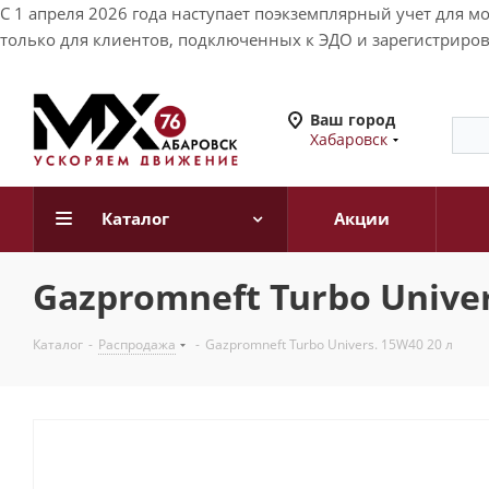
С 1 апреля 2026 года наступает поэкземплярный учет для 
только для клиентов, подключенных к ЭДО и зарегистриров
Ваш город
Хабаровск
Каталог
Акции
Gazpromneft Turbo Univer
Каталог
-
Распродажа
-
Gazpromneft Turbo Univers. 15W40 20 л