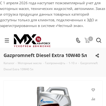
С 1 апреля 2026 года наступает поэкземплярный учет для
моторных масел, технических жидкостей, автохимии. Заказ
и отгрузка продукции данных товарных категорий
доступны только для клиентов, подключенных к ЭДО и
зарегистрированных в системе «Честный знак».
0
Gazpromneft Diesel Extra 10W40 5л
Каталог
-
Моторные масла
-
Газпромнефть
-
1-10 л
-
Gazpromneft
Diesel Extra 10W40 5л