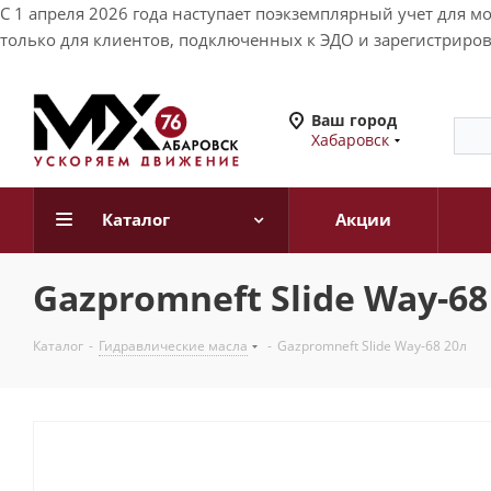
С 1 апреля 2026 года наступает поэкземплярный учет для 
только для клиентов, подключенных к ЭДО и зарегистриров
Ваш город
Хабаровск
Каталог
Акции
Gazpromneft Slide Way-68
Каталог
-
Гидравлические масла
-
Gazpromneft Slide Way-68 20л