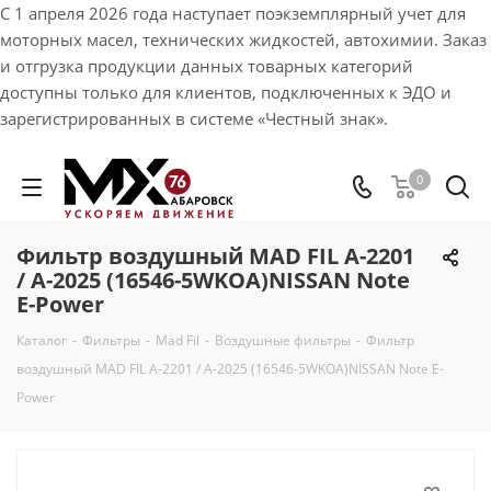
С 1 апреля 2026 года наступает поэкземплярный учет для
моторных масел, технических жидкостей, автохимии. Заказ
и отгрузка продукции данных товарных категорий
доступны только для клиентов, подключенных к ЭДО и
зарегистрированных в системе «Честный знак».
0
Фильтр воздушный MAD FIL A-2201
/ А-2025 (16546-5WKOA)NISSAN Note
E-Power
Каталог
-
Фильтры
-
Mad Fil
-
Воздушные фильтры
-
Фильтр
воздушный MAD FIL A-2201 / А-2025 (16546-5WKOA)NISSAN Note E-
Power