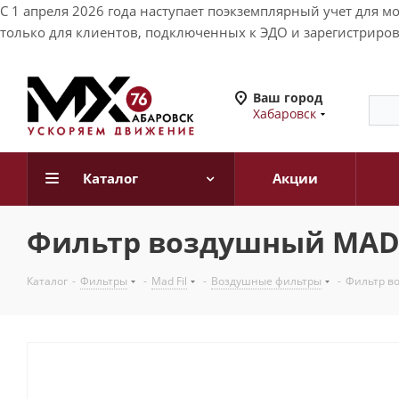
С 1 апреля 2026 года наступает поэкземплярный учет для 
только для клиентов, подключенных к ЭДО и зарегистриров
Ваш город
Хабаровск
Каталог
Акции
Фильтр воздушный MAD FI
Каталог
-
Фильтры
-
Mad Fil
-
Воздушные фильтры
-
Фильтр во