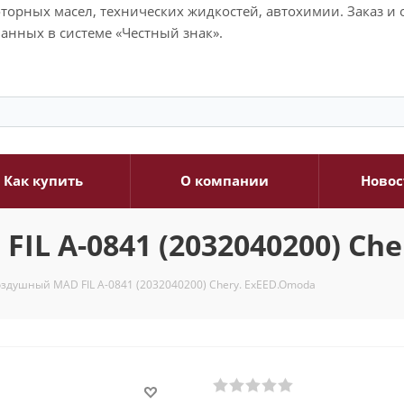
моторных масел, технических жидкостей, автохимии. Заказ 
анных в системе «Честный знак».
Как купить
О компании
Новос
L A-0841 (2032040200) Che
здушный MAD FIL A-0841 (2032040200) Chery. ExEED.Omoda