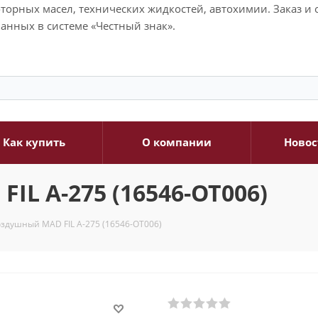
моторных масел, технических жидкостей, автохимии. Заказ 
анных в системе «Честный знак».
Как купить
О компании
Новос
L A-275 (16546-ОТ006)
здушный MAD FIL A-275 (16546-ОТ006)