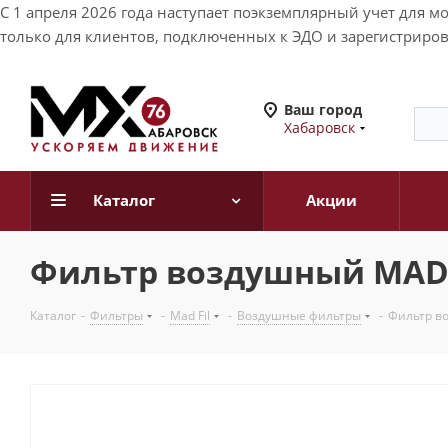
С 1 апреля 2026 года наступает поэкземплярный учет для 
только для клиентов, подключенных к ЭДО и зарегистриров
Ваш город
Хабаровск
Каталог
Акции
Фильтр воздушный MAD FI
Каталог
-
Фильтры
-
Mad Fil
-
Воздушные фильтры
-
Фильтр во