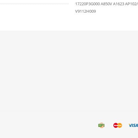
17220P3G000 A850V A1623 AP102
V9112H009