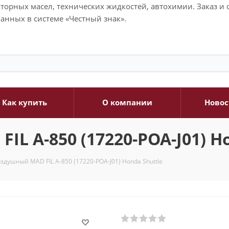
моторных масел, технических жидкостей, автохимии. Заказ 
анных в системе «Честный знак».
Как купить
О компании
Новос
L A-850 (17220-POA-J01) Ho
здушный MAD FIL A-850 (17220-POA-J01) Honda Shuttle