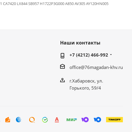
/1 CA7420 LX844 SB957 H1722P3G000 A850 AV305 AY120HN005
Наши контакты
+7 (4212) 466-992
office@76magadan-khv.ru
г.Хабаровск, ул.
Горького, 59/4