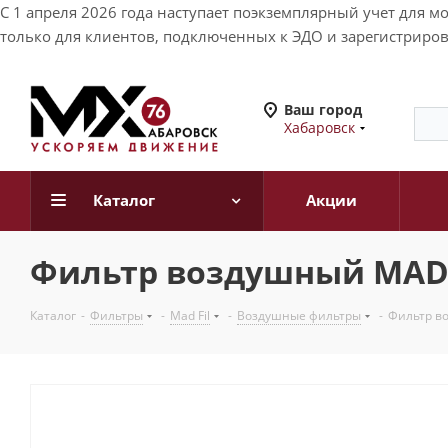
С 1 апреля 2026 года наступает поэкземплярный учет для 
только для клиентов, подключенных к ЭДО и зарегистриров
Ваш город
Хабаровск
Каталог
Акции
Фильтр воздушный MAD FI
Каталог
-
Фильтры
-
Mad Fil
-
Воздушные фильтры
-
Фильтр во