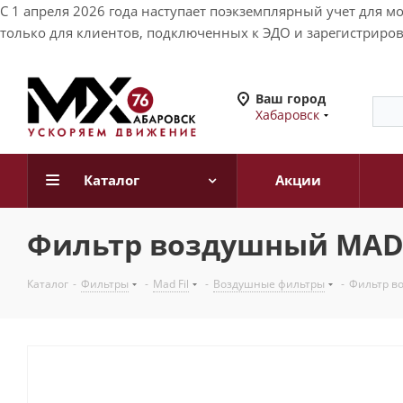
С 1 апреля 2026 года наступает поэкземплярный учет для 
только для клиентов, подключенных к ЭДО и зарегистриров
Ваш город
Хабаровск
Каталог
Акции
Фильтр воздушный MAD FI
Каталог
-
Фильтры
-
Mad Fil
-
Воздушные фильтры
-
Фильтр во