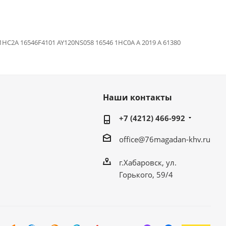
1HC2A 16546F4101 AY120NS058 16546 1HC0A A 2019 A 61380
Наши контакты
+7 (4212) 466-992
office@76magadan-khv.ru
г.Хабаровск, ул.
Горького, 59/4