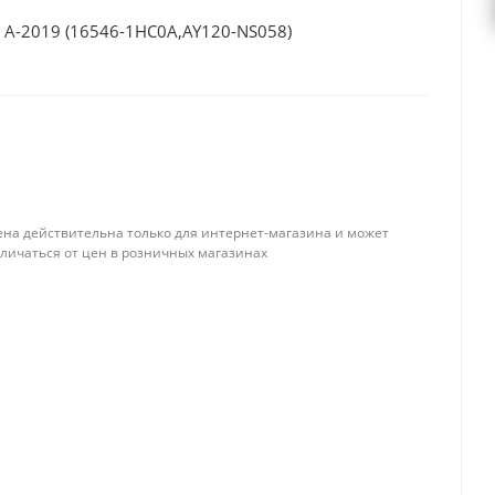
A-2019 (16546-1HC0A,AY120-NS058)
ена действительна только для интернет-магазина и может
тличаться от цен в розничных магазинах