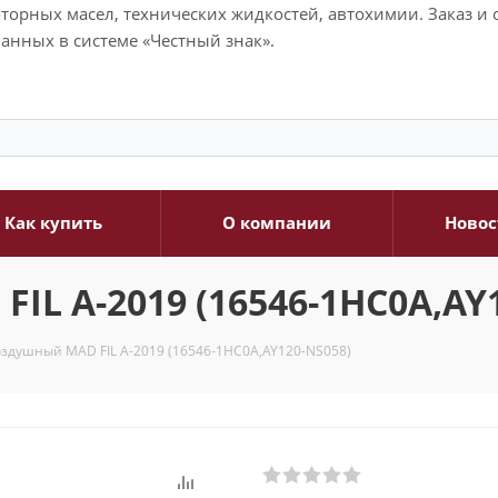
моторных масел, технических жидкостей, автохимии. Заказ 
анных в системе «Честный знак».
Как купить
О компании
Новос
L A-2019 (16546-1HC0A,AY
здушный MAD FIL A-2019 (16546-1HC0A,AY120-NS058)