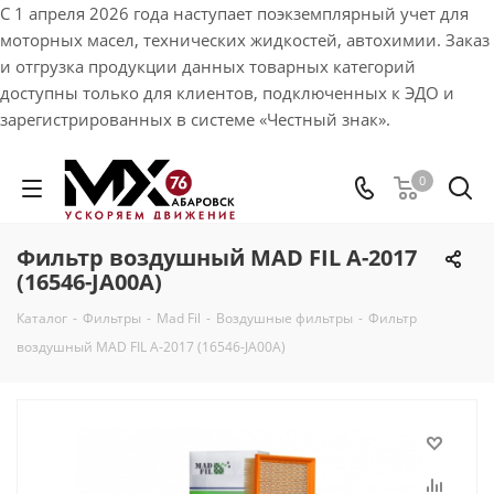
С 1 апреля 2026 года наступает поэкземплярный учет для
моторных масел, технических жидкостей, автохимии. Заказ
и отгрузка продукции данных товарных категорий
доступны только для клиентов, подключенных к ЭДО и
зарегистрированных в системе «Честный знак».
0
Фильтр воздушный MAD FIL A-2017
(16546-JA00A)
Каталог
-
Фильтры
-
Mad Fil
-
Воздушные фильтры
-
Фильтр
воздушный MAD FIL A-2017 (16546-JA00A)