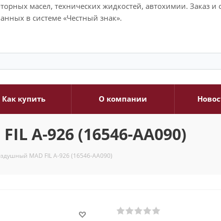
моторных масел, технических жидкостей, автохимии. Заказ 
анных в системе «Честный знак».
Как купить
О компании
Новос
L A-926 (16546-AA090)
здушный MAD FIL A-926 (16546-AA090)