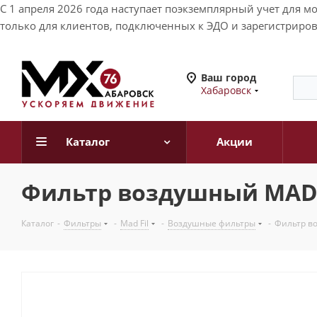
С 1 апреля 2026 года наступает поэкземплярный учет для 
только для клиентов, подключенных к ЭДО и зарегистриров
Ваш город
Хабаровск
Каталог
Акции
Фильтр воздушный MAD FI
Каталог
-
Фильтры
-
Mad Fil
-
Воздушные фильтры
-
Фильтр во