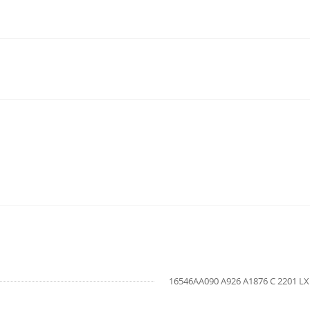
16546AA090 A926 A1876 C 2201 L