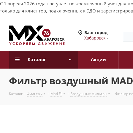
С 1 апреля 2026 года наступает поэкземплярный учет для 
только для клиентов, подключенных к ЭДО и зарегистриров
Ваш город
Хабаровск
Каталог
Акции
Фильтр воздушный MAD FI
Каталог
-
Фильтры
-
Mad Fil
-
Воздушные фильтры
-
Фильтр во