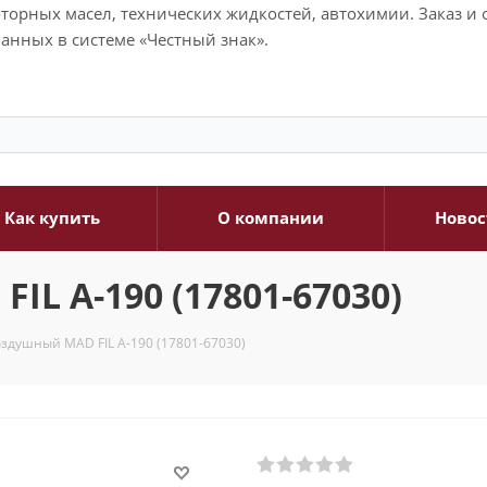
моторных масел, технических жидкостей, автохимии. Заказ 
анных в системе «Честный знак».
Как купить
О компании
Новос
L A-190 (17801-67030)
здушный MAD FIL A-190 (17801-67030)