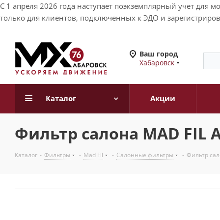
С 1 апреля 2026 года наступает поэкземплярный учет для 
только для клиентов, подключенных к ЭДО и зарегистриров
Ваш город
Хабаровск
Каталог
Акции
Фильтр салона MAD FIL AC
Каталог
-
Фильтры
-
Mad Fil
-
Салонные фильтры
-
Фильтр сал