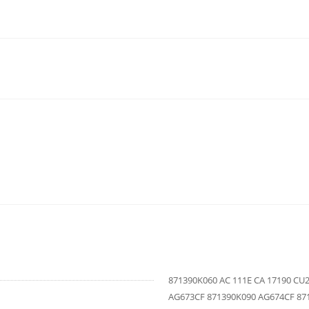
871390K060 AC 111E CA 17190 CU
AG673CF 871390K090 AG674CF 871