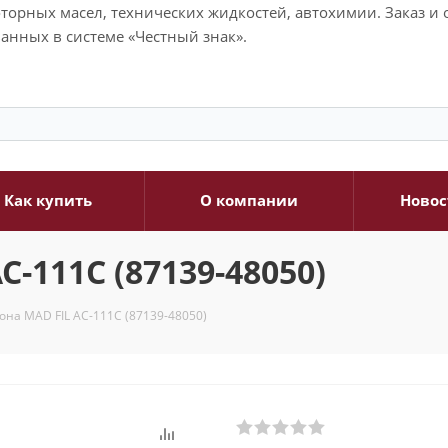
моторных масел, технических жидкостей, автохимии. Заказ 
анных в системе «Честный знак».
Как купить
О компании
Новос
-111С (87139-48050)
она MAD FIL AC-111С (87139-48050)