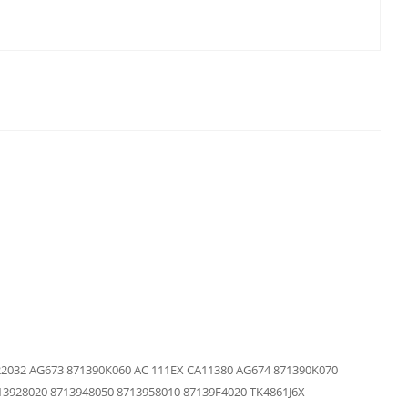
22032 AG673 871390K060 AC 111EX CA11380 AG674 871390K070
3928020 8713948050 8713958010 87139F4020 TK4861J6X