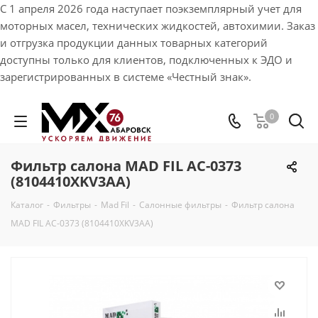
С 1 апреля 2026 года наступает поэкземплярный учет для
моторных масел, технических жидкостей, автохимии. Заказ
и отгрузка продукции данных товарных категорий
доступны только для клиентов, подключенных к ЭДО и
зарегистрированных в системе «Честный знак».
0
Фильтр салона MAD FIL AC-0373
(8104410XKV3AA)
Каталог
-
Фильтры
-
Mad Fil
-
Салонные фильтры
-
Фильтр салона
MAD FIL AC-0373 (8104410XKV3AA)