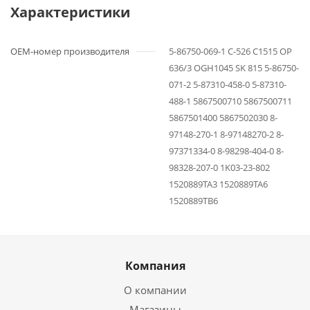
Характеристики
OEM-номер производителя
5-86750-069-1 C-526 C1515 OP
636/3 OGH1045 SK 815 5-86750-
071-2 5-87310-458-0 5-87310-
488-1 5867500710 5867500711
5867501400 5867502030 8-
97148-270-1 8-97148270-2 8-
97371334-0 8-98298-404-0 8-
98328-207-0 1K03-23-802
1520889TA3 1520889TA6
1520889TB6
Компания
О компании
Магазины