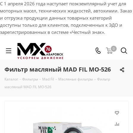
С 1 апреля 2026 года наступает поэкземплярный учет для
моторных масел, технических жидкостей, автохимии. Заказ
и отгрузка продукции данных товарных категорий
доступны только для клиентов, подключенных к ЭДО и
зарегистрированных в системе «Честный знак».
0
Фильтр масляный MAD FIL MO-526
Каталог
-
Фильтры
-
Mad Fil
-
Масляные фильтры
-
Фильтр
масляный MAD FIL MO-526