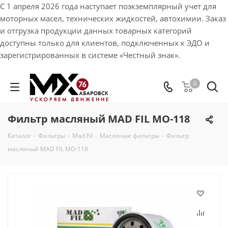
С 1 апреля 2026 года наступает поэкземплярный учет для
моторных масел, технических жидкостей, автохимии. Заказ
и отгрузка продукции данных товарных категорий
доступны только для клиентов, подключенных к ЭДО и
зарегистрированных в системе «Честный знак».
0
Фильтр масляный MAD FIL MO-118
Каталог
-
Фильтры
-
Mad Fil
-
Масляные фильтры
-
Фильтр
масляный MAD FIL MO-118