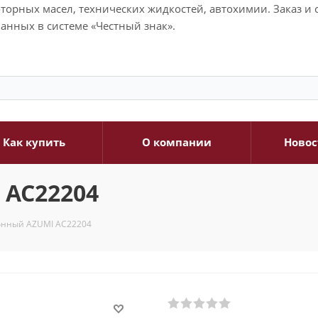
моторных масел, технических жидкостей, автохимии. Заказ 
анных в системе «Честный знак».
Как купить
О компании
Новос
 AC22204
онный AZUMI AC22204