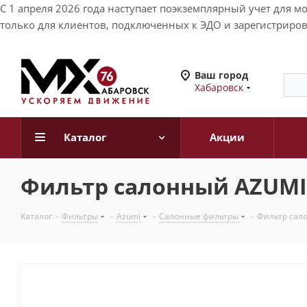
С 1 апреля 2026 года наступает поэкземплярный учет для 
только для клиентов, подключенных к ЭДО и зарегистриров
Ваш город
Хабаровск
Каталог
Акции
Фильтр салонный AZUMI
Каталог
-
Фильтры
-
Azumi
-
Салонные фильтры
-
Фильтр сал