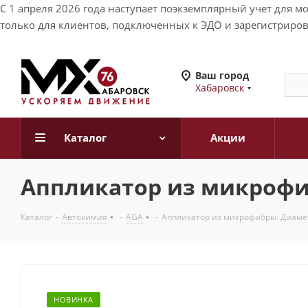
С 1 апреля 2026 года наступает поэкземплярный учет для 
только для клиентов, подключенных к ЭДО и зарегистриров
Ваш город
Хабаровск
Каталог
Акции
Аппликатор из микрофи
Каталог
-
Автохимия
-
AGA
-
Аппликатор из микрофибры. Диаме
НОВИНКА