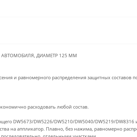
 АВТОМОБИЛЯ, ДИАМЕТР 125 ММ
ения и равномерного распределения защитных составов п
экономично расходовать любой состав.
ающего DW5673/DW5226/DW5210/DW5040/DW5219/DW8316 и
а на аппликатор. Плавно, без нажима, равномерно распре
 последовательно, отдельными участками.