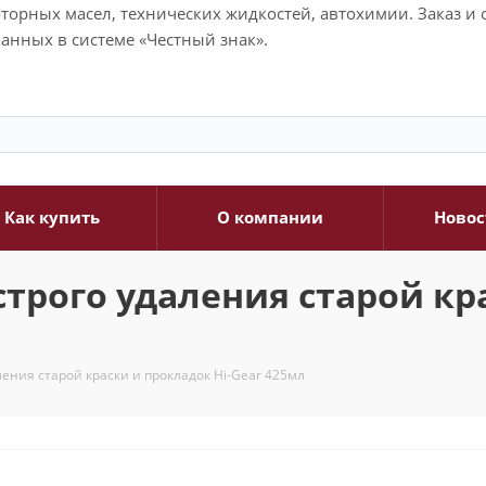
моторных масел, технических жидкостей, автохимии. Заказ 
анных в системе «Честный знак».
Как купить
О компании
Новос
трого удаления старой кра
ения старой краски и прокладок Hi-Gear 425мл