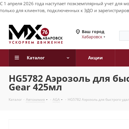
С 1 апреля 2026 года наступает поэкземплярный учет для 
только для клиентов, подключенных к ЭДО и зарегистриров
Ваш город
Хабаровск
Каталог
Акции
HG5782 Аэрозоль для быс
Gear 425мл
Каталог
-
Автохимия
-
AGA
-
HG5782 Аэрозоль для быстрого удал