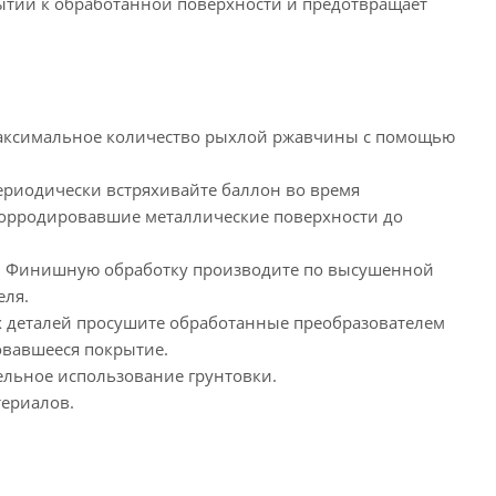
ытий к обработанной поверхности и предотвращает
м максимальное количество рыхлой ржавчины с помощью
ериодически встряхивайте баллон во время
окорродировавшие металлические поверхности до
оя. Финишную обработку производите по высушенной
еля.
х деталей просушите обработанные преобразователем
овавшееся покрытие.
ельное использование грунтовки.
териалов.