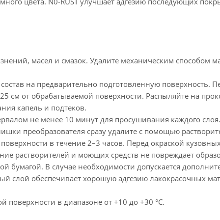
емного цвета. N0-RUST улучшает адгезию последующих покр
рязнений, масел и смазок. Удалите механическим способо
 состав на предварительно подготовленную поверхность. П
–25 см от обрабатываемой поверхности. Распыляйте на пр
ния капель и подтеков.
нтервалом не менее 10 минут для просушивания каждого сл
лишки преобразователя сразу удалите с помощью растворит
поверхности в течение 2–3 часов. Перед окраской кузовны
ание растворителей и моющих средств не повреждает образ
ой бумагой. В случае необходимости допускается дополнит
ый слой обеспечивает хорошую адгезию лакокрасочных ма
 поверхности в диапазоне от +10 до +30 °С.