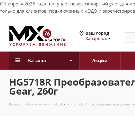
С 1 апреля 2026 года наступает поэкземплярный учет для 
только для клиентов, подключенных к ЭДО и зарегистриров
Ваш город
Хабаровск
Каталог
Акции
HG5718R Преобразовател
Gear, 260г
Каталог
-
Автохимия
-
AGA
-
HG5718R Преобразователь ржавчин