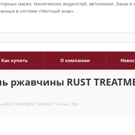
моторных масел, технических жидкостей, автохимии. Заказ 
анных в системе «Честный знак».
Как купить
О компании
Новос
ь ржавчины RUST TREATME
ы RUST TREATMENT "NO-RUST" Hi-Gear, 260г