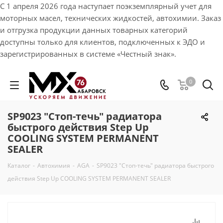
С 1 апреля 2026 года наступает поэкземплярный учет для
моторных масел, технических жидкостей, автохимии. Заказ
и отгрузка продукции данных товарных категорий
доступны только для клиентов, подключенных к ЭДО и
зарегистрированных в системе «Честный знак».
0
SP9023 "Стоп-течь" радиатора
быстрого действия Step Up
COOLING SYSTEM PERMANENT
SEALER
Каталог
-
Автохимия
-
AGA
-
SP9023 "Стоп-течь" радиатора быстрого
действия Step Up COOLING SYSTEM PERMANENT SEALER