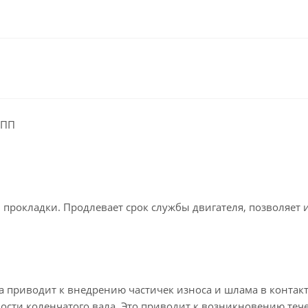
КПП
 прокладки. Продлевает срок службы двигателя, позволяет 
а приводит к внедрению частичек износа и шлама в контак
сти коленчатого вала. Это приводит к возникновению тече