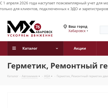
С 1 апреля 2026 года наступает поэкземплярный учет для 
только для клиентов, подключенных к ЭДО и зарегистриров
Ваш город
Хабаровск
Каталог
Акции
Герметик, Ремонтный ге
Каталог
-
Автохимия
-
AGA
-
Герметик, Ремонтный герметик дви