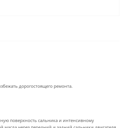
избежать дорогостоящего ремонта.
тную поверхность сальника и интенсивному
й масла через передний и задний сальники двигателя,