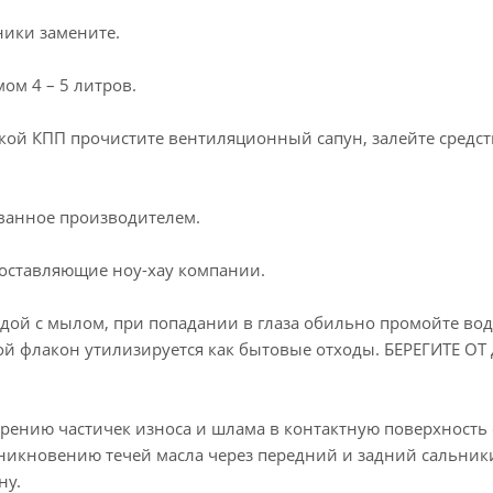
ики замените.
ом 4 – 5 литров.
кой КПП прочистите вентиляционный сапун, залейте средств
ванное производителем.
составляющие ноу-хау компании.
ой с мылом, при попадании в глаза обильно промойте водо
ой флакон утилизируется как бытовые отходы. БЕРЕГИТЕ ОТ 
рению частичек износа и шлама в контактную поверхность
зникновению течей масла через передний и задний сальник
ну.