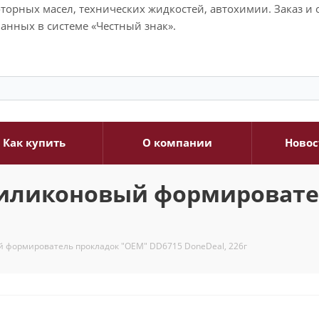
моторных масел, технических жидкостей, автохимии. Заказ 
анных в системе «Честный знак».
Как купить
О компании
Новос
иликоновый формировате
 формирователь прокладок "ОЕМ" DD6715 DoneDeal, 226г