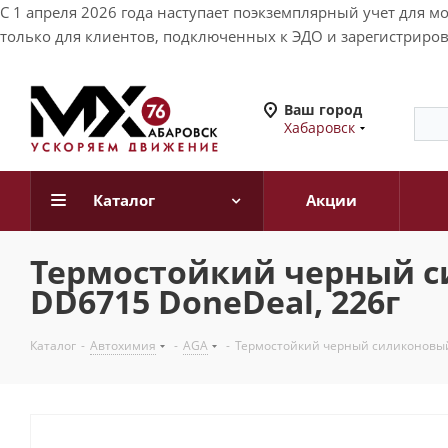
С 1 апреля 2026 года наступает поэкземплярный учет для 
только для клиентов, подключенных к ЭДО и зарегистриров
Ваш город
Хабаровск
Каталог
Акции
Термостойкий черный с
DD6715 DoneDeal, 226г
Каталог
-
Автохимия
-
AGA
-
Термостойкий черный силиконовый