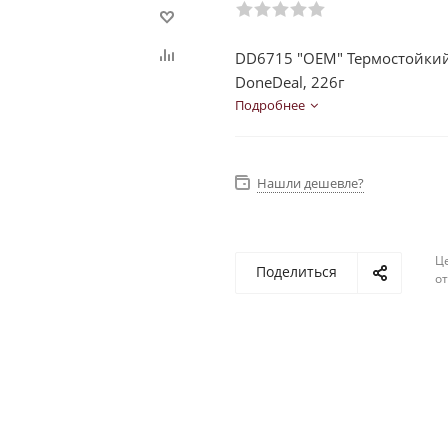
DD6715 "ОЕМ" Термостойки
DoneDeal, 226г
Подробнее
Нашли дешевле?
Ц
Поделиться
о