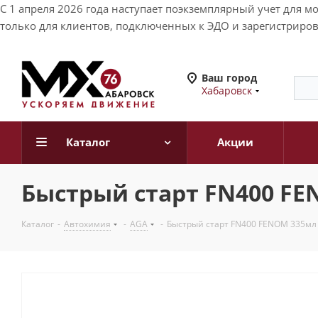
С 1 апреля 2026 года наступает поэкземплярный учет для 
только для клиентов, подключенных к ЭДО и зарегистриров
Ваш город
Хабаровск
Каталог
Акции
Быстрый старт FN400 F
Каталог
-
Автохимия
-
AGA
-
Быстрый старт FN400 FENOM 335мл