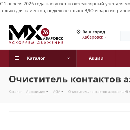
С 1 апреля 2026 года наступает поэкземплярный учет для 
только для клиентов, подключенных к ЭДО и зарегистриров
Ваш город
Хабаровск
Каталог
Акции
Очиститель контактов аэ
Каталог
-
Автохимия
-
AGA
-
Очиститель контактов аэрозоль Hi-G