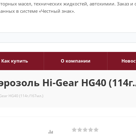
моторных масел, технических жидкостей, автохимии. Заказ 
анных в системе «Честный знак».
Как купить
О компании
Новос
розоль Hi-Gear HG40 (114г.
ear HG40 (114г./167мл.)