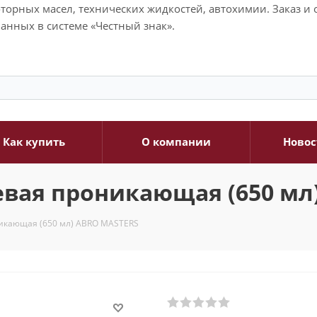
моторных масел, технических жидкостей, автохимии. Заказ 
анных в системе «Честный знак».
Как купить
О компании
Новос
евая проникающая (650 мл
икающая (650 мл) ABRO MASTERS