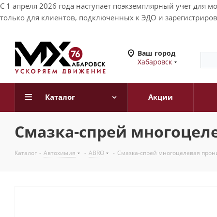
С 1 апреля 2026 года наступает поэкземплярный учет для 
только для клиентов, подключенных к ЭДО и зарегистриров
Ваш город
Хабаровск
Каталог
Акции
Смазка-спрей многоцел
Каталог
-
Автохимия
-
ABRO
-
Смазка-спрей многоцелевая прон