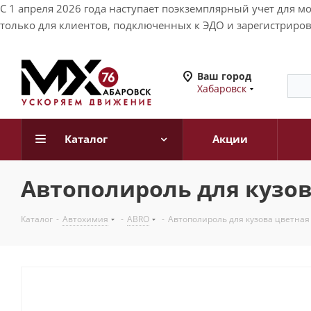
С 1 апреля 2026 года наступает поэкземплярный учет для 
только для клиентов, подключенных к ЭДО и зарегистриров
Ваш город
Хабаровск
Каталог
Акции
Автополироль для кузов
Каталог
-
Автохимия
-
ABRO
-
Автополироль для кузова цветная