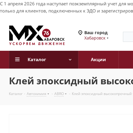
С 1 апреля 2026 года наступает поэкземплярный учет для 
только для клиентов, подключенных к ЭДО и зарегистриров
Ваш город
Хабаровск
Каталог
Акции
Клей эпоксидный высок
Каталог
-
Автохимия
-
ABRO
-
Клей эпоксидный высокопрочный 