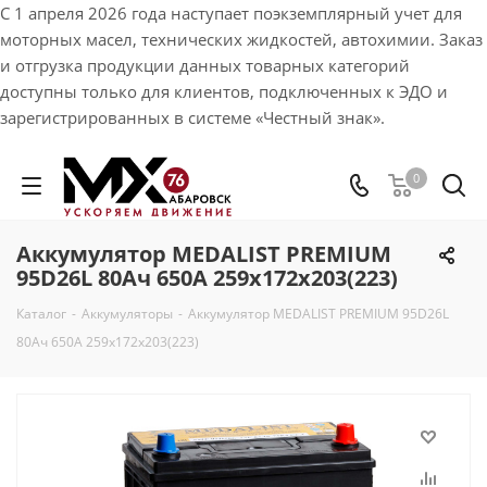
С 1 апреля 2026 года наступает поэкземплярный учет для
моторных масел, технических жидкостей, автохимии. Заказ
и отгрузка продукции данных товарных категорий
доступны только для клиентов, подключенных к ЭДО и
зарегистрированных в системе «Честный знак».
0
Аккумулятор MEDALIST PREMIUM
95D26L 80Ач 650A 259х172х203(223)
Каталог
-
Аккумуляторы
-
Аккумулятор MEDALIST PREMIUM 95D26L
80Ач 650A 259х172х203(223)