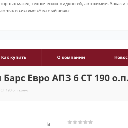
моторных масел, технических жидкостей, автохимии. Заказ 
анных в системе «Честный знак».
Как купить
О компании
Новос
арс Евро АПЗ 6 СТ 190 о.п
СТ 190 о.п. конус