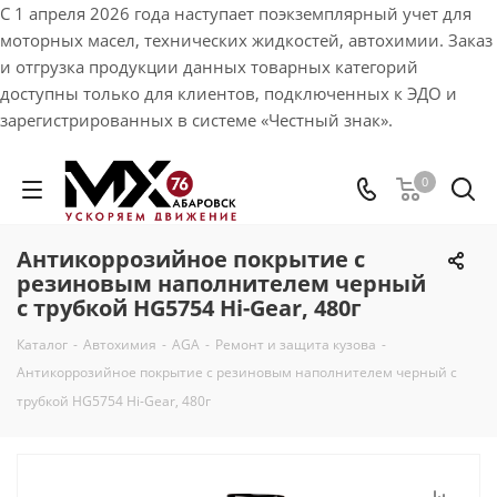
С 1 апреля 2026 года наступает поэкземплярный учет для
моторных масел, технических жидкостей, автохимии. Заказ
и отгрузка продукции данных товарных категорий
доступны только для клиентов, подключенных к ЭДО и
зарегистрированных в системе «Честный знак».
0
Антикоррозийное покрытие с
резиновым наполнителем черный
с трубкой HG5754 Hi-Gear, 480г
Каталог
-
Автохимия
-
AGA
-
Ремонт и защита кузова
-
Антикоррозийное покрытие с резиновым наполнителем черный с
трубкой HG5754 Hi-Gear, 480г