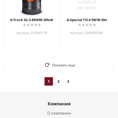
G-Truck GL-5 85W90 205л#
G-Special TO-4 5W30 20л
Артикул: 253640178
Артикул: 2389900396
Показать еще
1
2
3
Компания
О компании