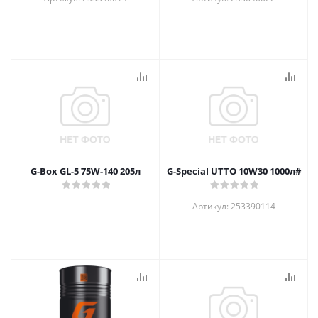
G-Box GL-5 75W-140 205л
G-Special UTTO 10W30 1000л#
Артикул: 253390114