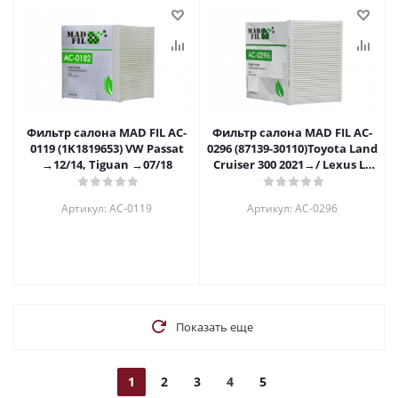
Фильтр салона MAD FIL АC-
Фильтр салона MAD FIL АC-
0119 (1K1819653) VW Passat
0296 (87139-30110)Toyota Land
→12/14, Tiguan →07/18
Cruiser 300 2021→/ Lexus LS
2017→¶
Артикул: АC-0119
Артикул: АC-0296
Показать еще
1
2
3
4
5