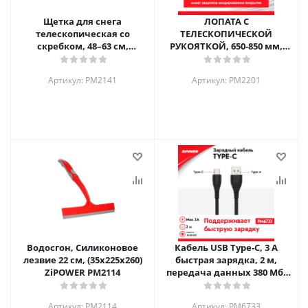
Щетка для снега
ЛОПАТА С
телескопическая со
ТЕЛЕСКОПИЧЕСКОЙ
скребком, 48–63 см,
РУКОЯТКОЙ, 650-850 мм,
ZiPOWER PM2141
ковш 210-280 мм, толщина
1.8 мм, алюминий, PM2201
Артикул: PM2141
Артикул: PM2201
Водосгон, Силиконовое
Кабель USB Type-C, 3 A
лезвие 22 см, (35x225x260)
быстрая зарядка, 2 м,
ZiPOWER PM2114
передача данных 380 Мб/
сек ZiPOWER PM6733
Артикул: PM2114
Артикул: PM6733