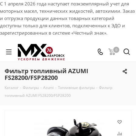
С 1 апреля 2026 года наступает поэкземплярный учет для
моторных масел, технических жидкостей, автохимии. Заказ
и отгрузка продукции данных товарных категорий
доступны только для клиентов, подключенных к ЭДО и
зарегистрированных в системе «Честный знак».
0
Фильтр топливный AZUMI
FS28200/FSP28200
Каталог
-
Фильтры
-
Azumi
-
Топливные фильтры
-
Фильтр
топливный AZUMI FS28200/FSP28200